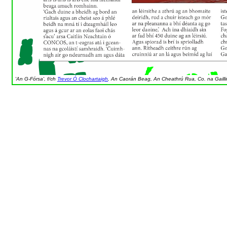
'An G-Fórsa', f/ch
Trevor Ó Clochartaigh
, An Caorán Beag, An Cheathrú Rua, Co. na Gaill