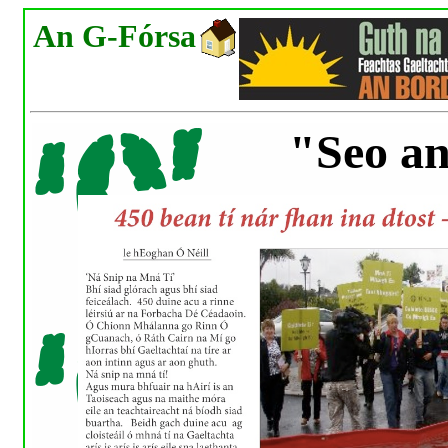
An G-Fórsa
"Seo a