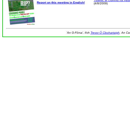
Tuairisc ar cruinniú na mban
Report on this meeting in English!
(4/8/2009)
'An G-Fórsa', f/ch
Trevor Ó Clochartaigh
, An Ca