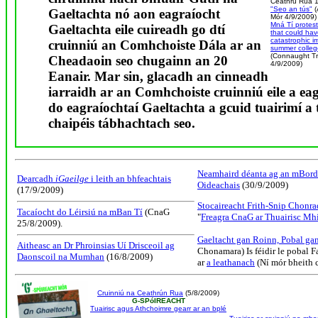
Ceathrú Rua 
"Seo an tús"
(
Gaeltachta nó aon eagraíocht
Mór 4/9/2009)
Mná Tí protest
Gaeltachta eile cuireadh go dtí
that could ha
catastrophic i
cruinniú an Comhchoiste Dála ar an
summer colleg
(Connaught T
Cheadaoin seo chugainn an 20
4/9/2009)
Eanair. Mar sin, glacadh an cinneadh
iarraidh ar an Comhchoiste cruinniú eile a eag
do eagraíochtaí Gaeltachta a gcuid tuairimí a 
chaipéis tábhachtach seo.
Neamhaird déanta ag an mBord 
Dearcadh
iGaeilge
i leith an bhfeachtais
Oideachais
(30/9/2009)
(17/9/2009)
Stocaireacht Frith-Snip Chonra
Tacaíocht do Léirsiú na mBan Tí
(CnaG
"
Freagra CnaG ar Thuairisc Mh
25/8/2009).
Gaeltacht gan Roinn, Pobal gan
Aitheasc an Dr Phroinsias Uí Drisceoil ag
Chonamara) Is féidir le pobal F
Daonscoil na Mumhan
(16/8/2009)
ar
a leathanach
(Ní mór bheith c
Cruinniú na Ceathrún Rua
(5/8/2009)
G-SPóIREACHT
Tuairisc agus Athchoimre gearr ar an bplé