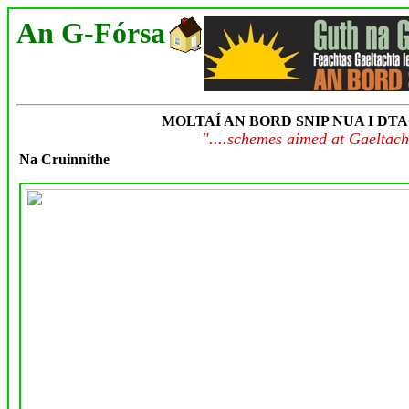
An G-Fórsa
MOLTAÍ AN BORD SNIP NUA I DT
"....schemes aimed at Gaeltacht
Na Cruinnithe