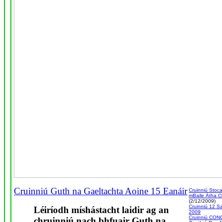
Cruinniú Guth na Gaeltachta Aoine 15 Eanáir
Cruinniú Stoca
mBaile Átha Cl
(2/12/2009)
Cruinniú 12 S
Léiríodh míshástacht laidir ag an
2009
Cruinniú CO
chruinniú nach bhfuair Guth na