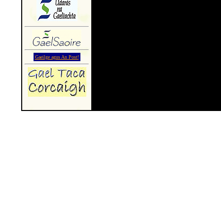
Gaeilge agus An Post!