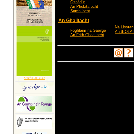
Osnádúr
An Pholataíocht
Samhlíocht
An Ghalltacht
Na Liosta
Foghlaim na Gaeilge
An tEOLAIR
An Frith Ghaeltacht
Stratéis 20 Bliain