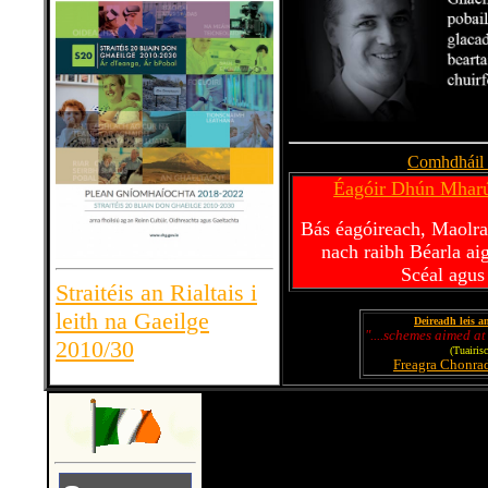
Comhdháil I
Éagóir Dhún Mhar
Bás éagóireach, Maolra
nach raibh Béarla aig
Scéal agus
Straitéis an Rialtais i
leith na Gaeilge
Deireadh leis a
"....schemes aimed at
2010/30
(Tuairis
Freagra Chonrad