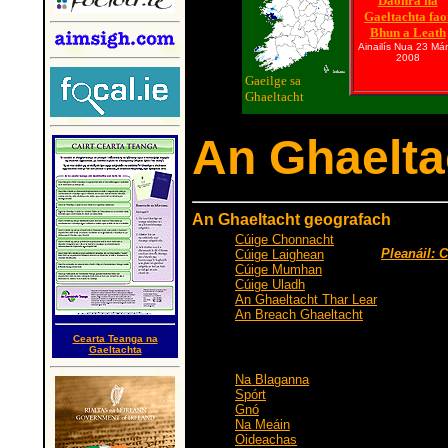
Daonra na
Gaeltachta fao
Bhun a Leath
Ainailís Nua 23 Már
2008
Gaeilge sa
Ghaeltacht
An Ghaelta
An Ghaeltacht geografach
Cúige Chonnacht
Pleanáil: C
Cúige Laighean
Cúige Mumhan
Cúige Uladh
An Ghaeltacht Thar Lear
An Breach Ghaeltacht
Cearta Teanga na
An Ríomh-Ghaeltacht
Gaeltachta
Na Blaganna
Spórt
Gnó
Na Meáin
Oideachas